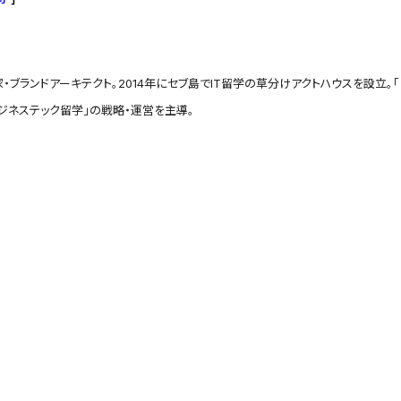
家・ブランドアーキテクト。2014年にセブ島でIT留学の草分けアクトハウスを設立。
ビジネステック留学」の戦略・運営を主導。