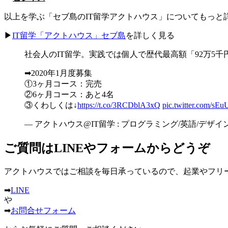
以上を学ぶ「セブ島のIT留学アクトハウス」についてもっと
▶
IT留学「アクトハウス」セブ島
を詳しく見る
社会人のIT留学。実践では個人で歴代最高額「92万5
➡2020年1月度募集
①3ヶ月コース：完売
②6ヶ月コース：あと4名
③くわしくは↓
https://t.co/3RCDblA3xQ
pic.twitter.com/
— アクトハウス@IT留学 : プログラミング/英語/デザイン/ビ
ご質問はLINEやフォームからどうぞ
アクトハウスではご相談を毎日承っているので、起業やフリ
➡
LINE
や
➡
お問合せフォーム