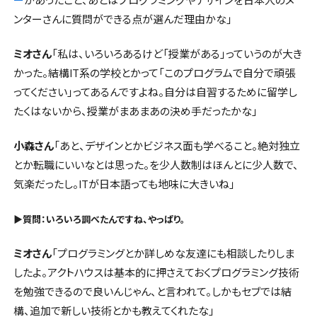
ー
があったこと、あとはプログラミングやデザインを日本人のメ
ンターさんに質問ができる点が選んだ理由かな」
ミオさん
「私は、いろいろあるけど「授業がある」っていうのが大き
かった。結構IT系の学校とかって「このプログラムで自分で頑張
ってください」ってあるんですよね。自分は自習するために留学し
たくはないから、授業がまあまあの決め手だったかな」
小森さん
「あと、デザインとかビジネス面も学べること。絶対独立
とか転職にいいなとは思った。を少人数制はほんとに少人数で、
気楽だったし。ITが日本語っても地味に大きいね」
▶︎質問：いろいろ調べたんですね、やっぱり。
ミオさん
「プログラミングとか詳しめな友達にも相談したりしま
したよ。アクトハウスは基本的に押さえておくプログラミング技術
を勉強できるので良いんじゃん、と言われて。しかもセブでは結
構、追加で新しい技術とかも教えてくれたな」