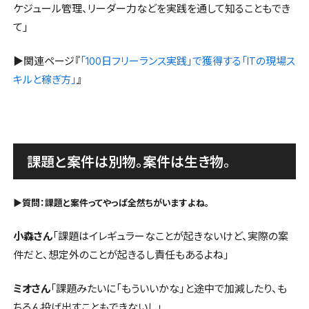
ケジュール管理、リーダー力などを実践を通して知ることもでき
て」
▶関連ページ『
「
日フリーランス実践」で獲得する「
の現場ス
100
IT
キルと稼ぎ方」
』
課題と案件は別物。案件は生き物。
▶︎質問：課題と案件ってやっぱ全然ちがいますよね。
小森さん
「課題はイレギュラーなことが起きないけど、実際の案
件だと、想定外のことが起きるし責任もあるよね」
ミオさん
「課題みたいに「もういいかな」と途中で加減したり、も
ちろん投げ出すこともできないし」