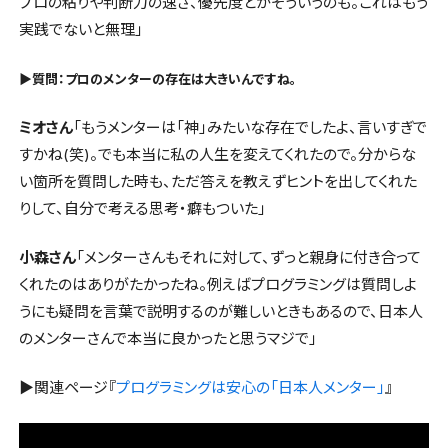
プロの粘りや判断力の速さ、優先度とかそういうのも。これはもう
実践でないと無理」
▶︎質問：プロのメンターの存在は大きいんですね。
ミオさん
「もうメンターは「神」みたいな存在でしたよ、言いすぎで
すかね(笑)。でも本当に私の人生を変えてくれたので。分からな
い箇所を質問した時も、ただ答えを教えずヒントを出してくれた
りして、自分で考える思考・癖もついた」
小森さん
「メンターさんもそれに対して、ずっと親身に付き合って
くれたのはありがたかったね。例えばプログラミングは質問しよ
うにも疑問を言葉で説明するのが難しいときもあるので、日本人
のメンターさんで本当に良かったと思うマジで」
▶関連ページ『
プログラミングは安心の「日本人メンター」
』