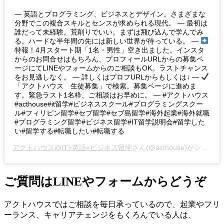
— 英語とプログラミング、ビジネスとデザイン。さまざまな
分野でこの複合スキルとセンスが求められる現代。 — 最初は
誰だって未経験。荒削りでいい。まずは飛び込んで学んでみ
る。ハードな半年間の先には新しい世界が待っている。 —
特報！4月スタート期「1名・男性」空き出ました。インスタ
からのお問合せはもちろん、プロフィールURLからの募集ペ
ージにてLINEやフォームからのご相談もOK。ラストチャンス
をお見逃しなく。 — 詳しくはプロフURLからもしくは↓ —
「アクトハウス 生徒募集」で検索。募集ページに進めま
す。緊急ラスト1名枠、ご相談はお早めに。 — #アクトハウス
#acthouse#it留学#ビジネススクール#プログラミングスクー
ル#フィリピン留学#セブ留学#セブ島留学#海外起業#海外就職
#プログラミング留学#ビジネス留学#IT留学説明会#留学した
い#留学する#転職したい#転職する
アクトハウス@IT×英語×ビジネス留学
さん(@acthouse)がシェアした投稿 –
ご質問はLINEやフォームからどうぞ
アクトハウスではご相談を毎日承っているので、起業やフリ
ーランス、キャリアチェンジをもくろんでいる人は、