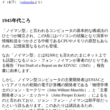
ド（右下）（
wikipedia
より）
1945年代ころ
「ノイマン型」と言われるコンピュータの基本的な構成法の
ひとつが確立され、この頃にはパソコンの頭脳となり演算や
情報転送をつかさどる中枢であるCPUやメモリの原型もあら
われ、記憶装置なるものも登場。
なお「ノイマン型」とはIQ300とも言われたまにネット上で
も話題になるジョン・フォン・ノイマンが著者のひとりであ
る報告「First Draft of a Report on the EDVAC（1945）」報告
書に由来します。
しかし、ノイマン型コンピュータの主要開発者はENIACと
いうアメリカの初期の電子計算機の開発者である「物理学博
士のジョン・モークリー（John William Mauchly）」と「主要
開発者ジョン・エッカート（John Presper Eckert）」によるも
のと言われており、ジョン・フォン・ノイマンは助手役だっ
たという説もあります。このあたりは諸説あるため、