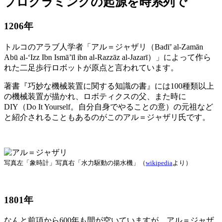
プログラミングの起源を時系列で
1206年
トルコのアラブ人学者「アル＝ジャザリ（Badī’ al-Zamān
Abū al-‘Izz Ibn Ismā’īl ibn al-Razzāz al-Jazarī）」によって作ら
れた二足歩行ロボットが原点と言われています。
著書『巧妙な機械装置に関する知識の書』には100種類以上
の機械装置が描かれ、ロボティクスの父、また時に
DIY（Do It Yourself。自分自身でやることの意）の元祖など
と紹介されることもあるのがこのアル＝ジャザリ氏です。
写真左「象時計」写真右「水力駆動の揚水機」（
wikipedia
より）
1801年
なんと前項から600年も間が空いていますが、アル＝ジャザ