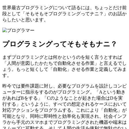
世界最古プログラミングについて語るには、ちょっとだけ前
段として「そもそもそプログラミングってナニ？」のお話か
らしたいと思います。
プログラミングってそもそもナニ？
まずプログラミングとは何かというのを短く言うとすれば
「人間が意図したかたちで自動化させる作業」と言えるでし
ょう。もっと短くして「自動化」させる作業と定義してみま
す。
昨今では要件課題に対し、必要なプログラムを設計しコンピ
ューターに指示をするのがプログラミング。「Aという動き
があればBをする」「Cのようなことが起きた場合はDを実
行する」というように、すべての想定されるケースにおいて
対応アクションをプログラムする。これにより「自動化」が
可能となり、同時に即時性と効率化も実現され、社会インフ
ラから手元のスマホまでプログラミングされた機器や端末は
スムーズに可動する。そして人間の生活を便利で無駄のない