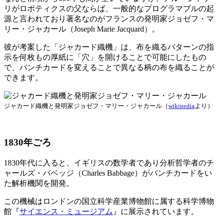
リがロボティクスの父ならば、一般的なプログラマブルの起
源と言われており著名なのがフランスの発明家ジョゼフ・マ
リー・ジャカール（Joseph Marie Jacquard）。
彼が考案した「ジャカード織機」は、布を織るパターンの指
示を何枚もの厚紙に「穴」を開けることで可能にしたもの
で、パンチカードを変えることで異なる柄の布を織ることが
できます。
ジャカード織機と発明家ジョゼフ・マリー・ジャカール（
wikipedia
より）
1830年ごろ
1830年代に入ると、イギリスの数学者であり分析哲学者のチ
ャールズ・バベッジ（Charles Babbage）がパンチカードをい
た解析機関を開発。
この機械はロンドンの国立科学産業博物館に属する科学博物
館『
サイエンス・ミュージアム
』に展示されています。