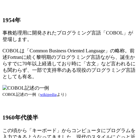
1954年
事務処理用に開発されたプログラミング言語「COBOL」が
登場します。
COBOLは「Common Business Oriented Language」の略称。前
述Fortranに続く黎明期のプログラミング言語ながら、誕生か
らすでに70年以上経過しており時に「古文」など言われるに
も関わらず、一部で支持率のある現役のプログラミング言語
としても有名。
COBOL記述の一例（
wikipedia
より）
1960年代後半
この頃から「キーボード」からコンピュータにプログラムを
入力できるようなってきました。現代のスタイルにぐっと近