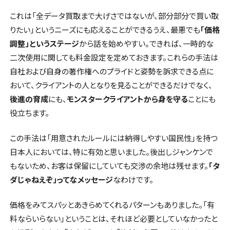
これは「全データ買取まで大げさではないが、部分部分で買い取
りたい」というニーズにも応えることができるうえ、最悪でも
「価格
調整」というステージ
から話を始めやすい。できれば、一時的な
二次使用に関しても料金設定を定めておきます。これらの手法は
自社および自身の著作権へのプライドと姿勢を訴求できる点に
おいて、クライアントの人となりを見ることができるだけでなく、
後進の育成
にも、
モンスタークライアントから身を守る
ことにも
役立ちます。
この手法は「用意されたルールには納得しやすい国民性」を持つ
日本人においては、特に有効と思いました。後出しジャンケンで
もないため、お客は保留にしていても交渉の余地は残せます。
「タ
ダじゃねえぞ」ってなメッセージ
なわけです。
価格をみてスパッとあきらめてくれるパターンもありました。「有
料ならいらない」ということは、それほど必要としていなかったと