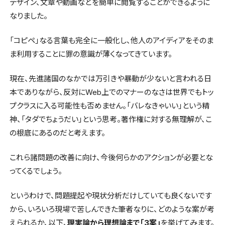
デザイン、文章や動画などを簡単に閲覧することができるように
なりました。
「コピペ」なる言葉も完全に一般化し、他人のアイディアをそのま
ま利用することに罪の意識が薄くなってきています。
現在、先進諸国のなかでは万引きや暴動が少ないと言われる日
本でありながら、反対にWeb上でのマナーのなさは世界でもトッ
プクラスに入る可能性も否めません。「バレなきゃいい」という精
神、「タダでちょうだい」という思考。著作権に対する無理解が、こ
の根底にあるのだと考えます。
これら諸問題の改善に向け、今後何らかのアクションが必要とな
ってくるでしょう。
というわけで、問題提起や現状分析だけしていても良くないです
から、いろいろ現場で苦しんできた筆者なりに、どのような案が考
えられるか、以下、
現実論から理想論まで「3案」
を挙げてみます。