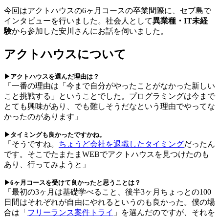
今回はアクトハウスの6ヶ月コースの卒業間際に、セブ島で
インタビューを行いました。社会人として
異業種・IT未経
験
から参加した安川さんにお話を伺いました。
アクトハウスについて
▶アクトハウスを選んだ理由は？
「一番の理由は「今まで自分がやったことがなかった新しい
こと挑戦する」ということでした。プログラミングは今まで
とても興味があり、でも難しそうだなという理由でやってな
かったのがあります」
▶タイミングも良かったですかね。
「そうですね。
ちょうど会社を退職したタイミング
だったん
です。そこでたまたまWEBでアクトハウスを見つけたのも
あり、行ってみようと」
▶6ヶ月コースを受けて良かったと思うことは？
「最初の3ヶ月は基礎学べること、後半3ヶ月ちょっとの100
日間はそれぞれが自由にやれるというのも良かった。僕の場
合は「
フリーランス案件トライ
」を選んだのですが、それを