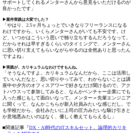
サポートしてくれるメンターさんから意見をいただけるのが
良かったです」
▶案件実践は大変でした？
「やはり、2.5ヶ月ちょっとでいきなりフリーランスになる
わけですから、いくらメンターさんがいても不安です。け
ど、いつかはこういう思いで独り立ちするんだろうなって。
だからそれは早すぎるくらいのタイミングで、メンターさん
に思い切り支えてもらいながらやるのは全然ありと思ったん
ですよね」
▶実践が、カリキュラムなわけですもんね。
「そうなんですよ。カリキュラムなんだから、ここは活用し
ていいんだなと。思い切りやってみて、わからないことは講
座中や夕方のオフィスアワーで好きなだけ聞けるので。アク
トハウスって参加してみると、なんかベンチャー企業にでも
入った感じもして面白いなって。メンター＝先輩エンジニア
に聞くって、なんかこちらが新入社員みたいな感じだし。で
も学校だから、会社みたいに上司の圧力みたいな駆け引きと
か意地悪みたいのはなく、優しく教えてもらえるし」
■
関連記事『
DX
・
AI
時代の
IT
スキルセット。論理的カリキ