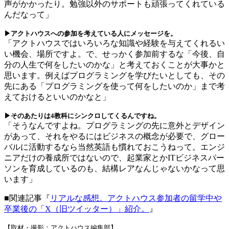
声がかかったり。勉強以外のサポートも頑張ってくれている
んだなって」
▶アクトハウスへの参加を考えている人にメッセージを。
「アクトハウスではいろいろな知識や経験を与えてくれるい
い機会、場所ですよ。で、せっかく参加前するな「今後、自
分の人生で何をしたいのかな」と考えておくことが大事かと
思います。例えばプログラミングを学びたいとしても、その
先にある「プログラミングを使って何をしたいのか」まで考
えておけるといいのかなと」
▶そのあたりは4教科にシンクロしてくるんですね。
「そうなんですよね。プログラミングの先に意外とデザイン
があって、それをやるにはビジネスの概念が必要で、グロー
バルに活動するなら当然英語も慣れておこうねって。エンジ
ニアだけの養成所ではないので、起業家とかITビジネスパー
ソンを育成しているのも、結構レアなんじゃないかなって思
います」
■
関連記事『
リアルな感想。アクトハウス参加者の留学中や
卒業後の「
X
（旧ツイッター）」紹介。
』
【取材・撮影：アクトハウス編集部】