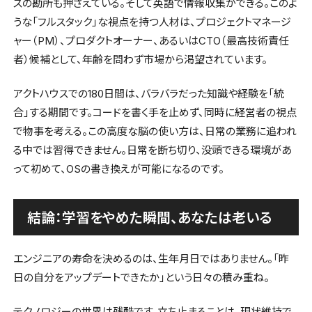
スの勘所も押さえている。そして英語で情報収集ができる。このよ
うな「フルスタック」な視点を持つ人材は、プロジェクトマネージ
ャー（PM）、プロダクトオーナー、あるいはCTO（最高技術責任
者）候補として、年齢を問わず市場から渇望されています。
アクトハウスでの180日間は、バラバラだった知識や経験を「統
合」する期間です。コードを書く手を止めず、同時に経営者の視点
で物事を考える。この高度な脳の使い方は、日常の業務に追われ
る中では習得できません。日常を断ち切り、没頭できる環境があ
って初めて、OSの書き換えが可能になるのです。
結論：学習をやめた瞬間、あなたは老いる
エンジニアの寿命を決めるのは、生年月日ではありません。「昨
日の自分をアップデートできたか」という日々の積み重ね。
テクノロジーの世界は残酷です。立ち止まることは、現状維持で