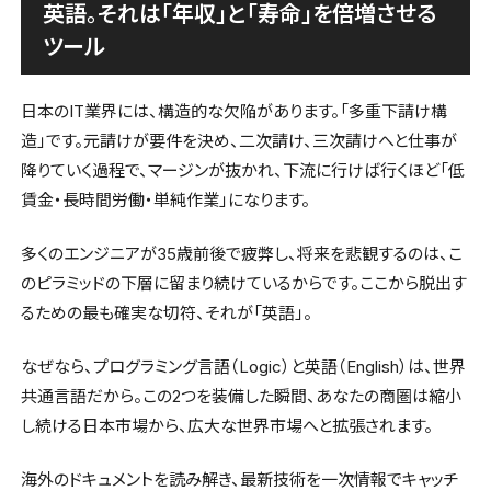
英語。それは「年収」と「寿命」を倍増させる
ツール
日本のIT業界には、構造的な欠陥があります。「多重下請け構
造」です。元請けが要件を決め、二次請け、三次請けへと仕事が
降りていく過程で、マージンが抜かれ、下流に行けば行くほど「低
賃金・長時間労働・単純作業」になります。
多くのエンジニアが35歳前後で疲弊し、将来を悲観するのは、こ
のピラミッドの下層に留まり続けているからです。ここから脱出す
るための最も確実な切符、それが「英語」。
なぜなら、プログラミング言語（Logic）と英語（English）は、世界
共通言語だから。この2つを装備した瞬間、あなたの商圏は縮小
し続ける日本市場から、広大な世界市場へと拡張されます。
海外のドキュメントを読み解き、最新技術を一次情報でキャッチ