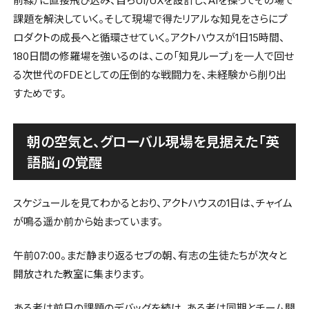
前線）に直接飛び込み、自らUI/UXを設計し、AIを操ってその場で
課題を解決していく。そして現場で得たリアルな知見をさらにプ
ロダクトの成長へと循環させていく。アクトハウスが1日15時間、
180日間の修羅場を強いるのは、この「知見ループ」を一人で回せ
る次世代のFDEとしての圧倒的な戦闘力を、未経験から削り出
すためです。
朝の空気と、グローバル現場を見据えた「英
語脳」の覚醒
スケジュールを見てわかるとおり、アクトハウスの1日は、チャイム
が鳴る遥か前から始まっています。
午前07:00。まだ静まり返るセブの朝、有志の生徒たちが次々と
開放された教室に集まります。
ある者は前日の課題のデバッグを続け、ある者は同期とチーム開