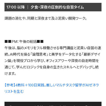
17:00 以降 ｜ 夕食・深夜の圧倒的な自習タイム
課題の消化や、同期と深夜まで及ぶ泥臭い開発ワーク。
■■PM：午後の総括■■
午後は、脳のメモリをフル稼働させる専門講座と泥臭い自習の連
続。AI時代を操る「論理思考」と美学をデータ化する「最新デザイ
ン論」を現役プロから学び、オフィスアワーや深夜の自走時間を
通じて、学んだロジックを自身の生きたスキルへとデバッグし続
けます。
【参考】4教科＋100日実践。厳しいマルチタスク留学がAIゼネラ
リストを生む