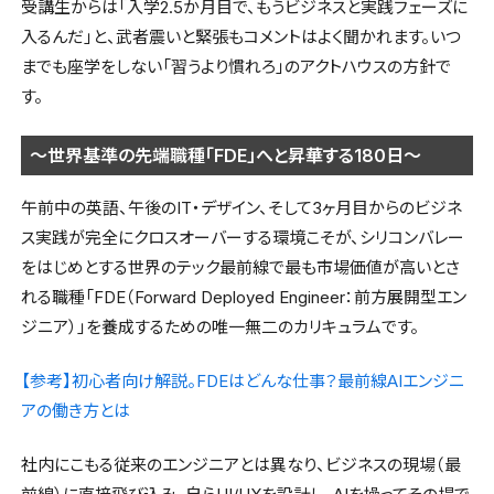
受講生からは「入学2.5か月目で、もうビジネスと実践フェーズに
入るんだ」と、武者震いと緊張もコメントはよく聞かれます。いつ
までも座学をしない「習うより慣れろ」のアクトハウスの方針で
す。
〜世界基準の先端職種「FDE」へと昇華する180日〜
午前中の英語、午後のIT・デザイン、そして3ヶ月目からのビジネ
ス実践が完全にクロスオーバーする環境こそが、シリコンバレー
をはじめとする世界のテック最前線で最も市場価値が高いとさ
れる職種「FDE（Forward Deployed Engineer：前方展開型エン
ジニア）」を養成するための唯一無二のカリキュラムです。
【参考】初心者向け解説。FDEはどんな仕事？最前線AIエンジニ
アの働き方とは
社内にこもる従来のエンジニアとは異なり、ビジネスの現場（最