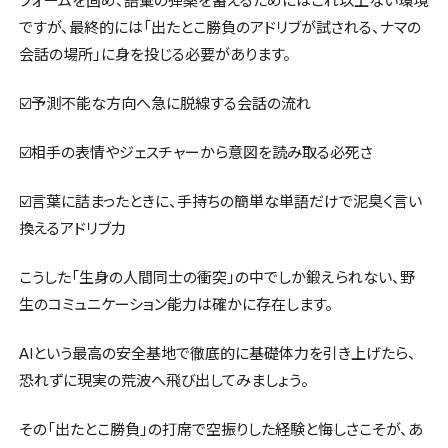
フォームを固め、語彙の弾薬を蓄えるためにはこれ以上ない環境
ですが、最終的には「出たとこ勝負のアドリブが試される、ナマの
会話の場所」に身を投じる必要があります。
☑️予測不能な方向へ急に脱線する会話の流れ
☑️相手の表情やジェスチャーから意図を読み取る必死さ
☑️言葉に詰まったときに、手持ちの簡単な単語だけで泥臭く言い
換えるアドリブ力
こうした「生身の人間同士の衝突」の中でしか鍛えられない、野
生のコミュニケーション能力は確かに存在します。
AIという最高の安全基地で徹底的に基礎体力を引き上げたら、
恐れずに現実の荒波へ飛び出してみましょう。
その「出たとこ勝負」の打席で空振りした経験と悔しさこそが、あ