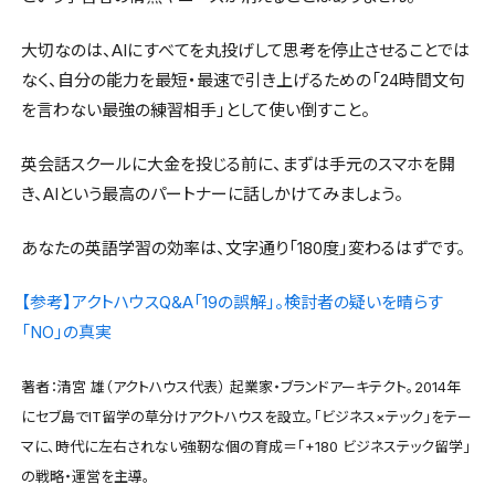
大切なのは、AIにすべてを丸投げして思考を停止させることでは
なく、自分の能力を最短・最速で引き上げるための「24時間文句
を言わない最強の練習相手」として使い倒すこと。
英会話スクールに大金を投じる前に、まずは手元のスマホを開
き、AIという最高のパートナーに話しかけてみましょう。
あなたの英語学習の効率は、文字通り「180度」変わるはずです。
【参考】アクトハウスQ&A「19の誤解」。検討者の疑いを晴らす
「NO」の真実
著者：清宮 雄（アクトハウス代表） 起業家・ブランドアーキテクト。2014年
にセブ島でIT留学の草分けアクトハウスを設立。「ビジネス×テック」をテー
マに、時代に左右されない強靭な個の育成＝「+180 ビジネステック留学」
の戦略・運営を主導。