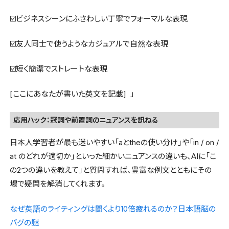
☑️ビジネスシーンにふさわしい丁寧でフォーマルな表現
☑️友人同士で使うようなカジュアルで自然な表現
☑️短く簡潔でストレートな表現
[ここにあなたが書いた英文を記載] 」
応用ハック：冠詞や前置詞のニュアンスを訊ねる
日本人学習者が最も迷いやすい「aとtheの使い分け」や「in / on /
at のどれが適切か」といった細かいニュアンスの違いも、AIに「こ
の2つの違いを教えて」と質問すれば、豊富な例文とともにその
場で疑問を解消してくれます。
なぜ英語のライティングは聞くより10倍疲れるのか？日本語脳の
バグの謎