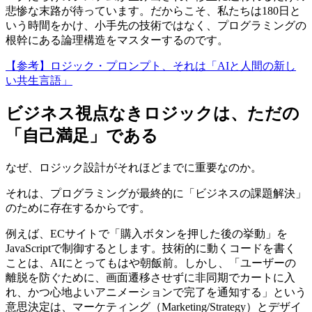
悲惨な末路が待っています。だからこそ、私たちは180日と
いう時間をかけ、小手先の技術ではなく、プログラミングの
根幹にある論理構造をマスターするのです。
【参考】ロジック・プロンプト、それは「AIと人間の新し
い共生言語」
ビジネス視点なきロジックは、ただの
「自己満足」である
なぜ、ロジック設計がそれほどまでに重要なのか。
それは、プログラミングが最終的に「ビジネスの課題解決」
のために存在するからです。
例えば、ECサイトで「購入ボタンを押した後の挙動」を
JavaScriptで制御するとします。技術的に動くコードを書く
ことは、AIにとってもはや朝飯前。しかし、「ユーザーの
離脱を防ぐために、画面遷移させずに非同期でカートに入
れ、かつ心地よいアニメーションで完了を通知する」という
意思決定は、マーケティング（Marketing/Strategy）とデザイ