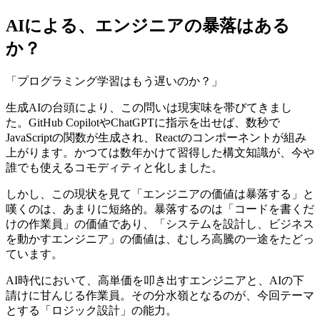
AIによる、エンジニアの暴落はある
か？
「プログラミング学習はもう遅いのか？」
生成AIの台頭により、この問いは現実味を帯びてきまし
た。GitHub CopilotやChatGPTに指示を出せば、数秒で
JavaScriptの関数が生成され、Reactのコンポーネントが組み
上がります。かつては数年かけて習得した構文知識が、今や
誰でも使えるコモディティと化しました。
しかし、この現状を見て「エンジニアの価値は暴落する」と
嘆くのは、あまりに短絡的。暴落するのは「コードを書くだ
けの作業員」の価値であり、「システムを設計し、ビジネス
を動かすエンジニア」の価値は、むしろ高騰の一途をたどっ
ています。
AI時代において、高単価を叩き出すエンジニアと、AIの下
請けに甘んじる作業員。その分水嶺となるのが、今回テーマ
とする「ロジック設計」の能力。