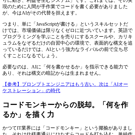
りに動き、利益を生むシステム」です。これまでは、その実
現のために人間が手作業でコードを書く必要がありました
が、今はAIがその代替を担えます。
つまり、単に「JavaScriptが書ける」というスキルセットだ
けでは、市場価値は限りなくゼロに近づいています。英語で
プログラミングを学ぶことを売りにするスクールや、カリキ
ュラムをなぞるだけの自習中心の環境で、表面的な構文を追
っているだけでは、AIという強力なライバルの前で立ち尽
くすことになるでしょう。
必要なのは、AIに「何を書かせるか」を指示できる能力で
あり、それは構文の暗記からは生まれません。
【参考】プロンプトエンジニアはもう古い。次は「AIオー
ケストレーション」の時代
コードモンキーからの脱却。「何を作
るか」を描く力
かつてIT業界には「コードモンキー」という揶揄がありまし
た。それは仕様書通りにひたすらコードを打ち込む、単純作