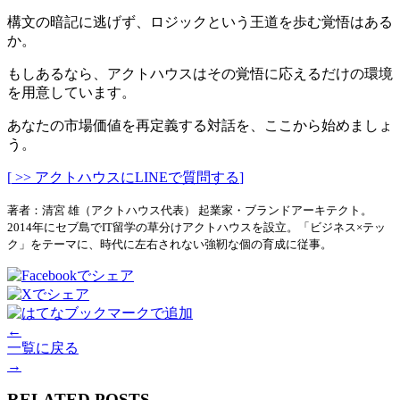
構文の暗記に逃げず、ロジックという王道を歩む覚悟はある
か。
もしあるなら、アクトハウスはその覚悟に応えるだけの環境
を用意しています。
あなたの市場価値を再定義する対話を、ここから始めましょ
う。
[
>>
アクトハウスに
LINE
で質問する
]
著者：清宮 雄（アクトハウス代表） 起業家・ブランドアーキテクト。
2014年にセブ島でIT留学の草分けアクトハウスを設立。「ビジネス×テッ
ク」をテーマに、時代に左右されない強靭な個の育成に従事。
←
一覧に戻る
→
RELATED POSTS