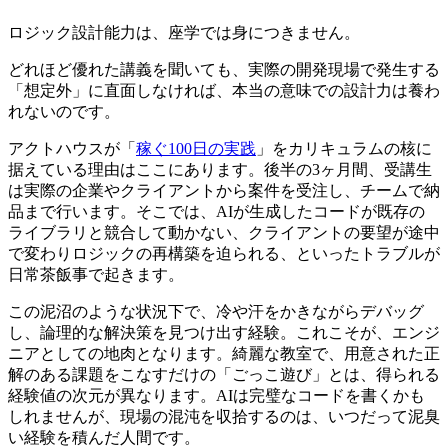
ロジック設計能力は、座学では身につきません。
どれほど優れた講義を聞いても、実際の開発現場で発生する
「想定外」に直面しなければ、本当の意味での設計力は養わ
れないのです。
アクトハウスが「
稼ぐ100日の実践
」をカリキュラムの核に
据えている理由はここにあります。後半の3ヶ月間、受講生
は実際の企業やクライアントから案件を受注し、チームで納
品まで行います。そこでは、AIが生成したコードが既存の
ライブラリと競合して動かない、クライアントの要望が途中
で変わりロジックの再構築を迫られる、といったトラブルが
日常茶飯事で起きます。
この泥沼のような状況下で、冷や汗をかきながらデバッグ
し、論理的な解決策を見つけ出す経験。これこそが、エンジ
ニアとしての地肉となります。綺麗な教室で、用意された正
解のある課題をこなすだけの「ごっこ遊び」とは、得られる
経験値の次元が異なります。AIは完璧なコードを書くかも
しれませんが、現場の混沌を収拾するのは、いつだって泥臭
い経験を積んだ人間です。