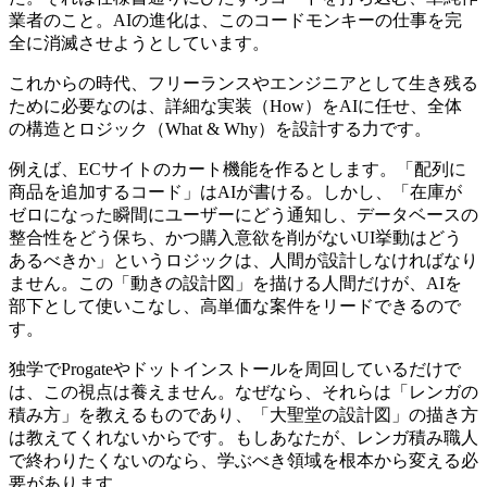
業者のこと。AIの進化は、このコードモンキーの仕事を完
全に消滅させようとしています。
これからの時代、フリーランスやエンジニアとして生き残る
ために必要なのは、詳細な実装（How）をAIに任せ、全体
の構造とロジック（What & Why）を設計する力です。
例えば、ECサイトのカート機能を作るとします。「配列に
商品を追加するコード」はAIが書ける。しかし、「在庫が
ゼロになった瞬間にユーザーにどう通知し、データベースの
整合性をどう保ち、かつ購入意欲を削がないUI挙動はどう
あるべきか」というロジックは、人間が設計しなければなり
ません。この「動きの設計図」を描ける人間だけが、AIを
部下として使いこなし、高単価な案件をリードできるので
す。
独学でProgateやドットインストールを周回しているだけで
は、この視点は養えません。なぜなら、それらは「レンガの
積み方」を教えるものであり、「大聖堂の設計図」の描き方
は教えてくれないからです。もしあなたが、レンガ積み職人
で終わりたくないのなら、学ぶべき領域を根本から変える必
要があります。