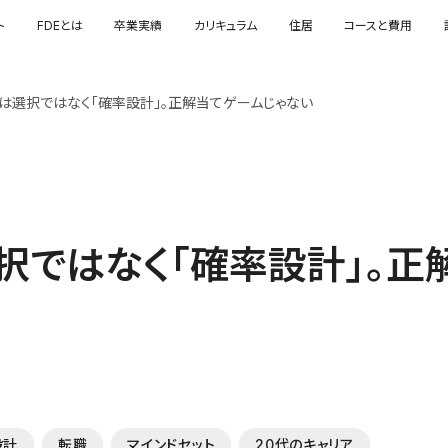
ト
FDEとは
卒業実績
カリキュラム
住居
コースと費用
アは選択ではなく「確率設計」。正解当てゲームじゃない
択ではなく「確率設計」。正
設計
転職
マインドセット
20代のキャリア