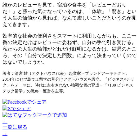
誰かのレビューを見て、宿泊や食事を「レビューどおり
だ！」と勝った気になっているのは、「体験」「驚き」とい
う人生の価値から見れば、なんて虚しいことだというのが見
えてきます。
効率的な社会の便利さをスマートに利用しながらも、ここ一
番の決定だけはレビューに委ねず、自分の手で引き受ける。
私たちの人生の輪郭がどれだけ鮮明になるかは、結局のとこ
ろ、その「自分で決定した回数」によって決まっていくので
はないでしょうか。
著者：清宮 雄（アクトハウス代表） 起業家・ブランドアーキテクト。
2014年にセブ島でIT留学の草分けアクトハウスを設立。「ビジネス×テッ
ク」をテーマに、時代に左右されない強靭な個の育成＝「+180 ビジネス
テック留学」の戦略・運営を主導。
←
一覧に戻る
→