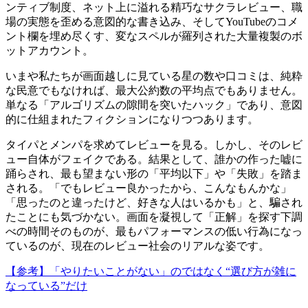
ンティブ制度、ネット上に溢れる精巧なサクラレビュー、職
場の実態を歪める意図的な書き込み、そしてYouTubeのコメ
ント欄を埋め尽くす、変なスペルが羅列された大量複製のボ
ットアカウント。
いまや私たちが画面越しに見ている星の数や口コミは、純粋
な民意でもなければ、最大公約数の平均点でもありません。
単なる「アルゴリズムの隙間を突いたハック」であり、意図
的に仕組まれたフィクションになりつつあります。
タイパとメンパを求めてレビューを見る。しかし、そのレビ
ュー自体がフェイクである。結果として、誰かの作った嘘に
踊らされ、最も望まない形の「平均以下」や「失敗」を踏ま
される。「でもレビュー良かったから、こんなもんかな」
「思ったのと違ったけど、好きな人はいるかも」と、騙され
たことにも気づかない。画面を凝視して「正解」を探す下調
べの時間そのものが、最もパフォーマンスの低い行為になっ
ているのが、現在のレビュー社会のリアルな姿です。
【参考】
「やりたいことがない」のではなく“選び方が雑に
なっている”だけ