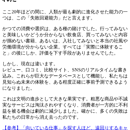
ここ20年ほどの間に、人類が最も劇的に進化させた能力の一
つは、この「失敗回避能力」だと言えます。
かつての消費や選択は、ある種の賭けでした。行ってみない
と美味しいかどうか分からない飲食店、買ってみないと内容
が掴めない書籍、あるいは、入社してみないと本当の社風や
労働環境が分からない企業。すべては「実際に体験するこ
と」の後にしか、評価を下す手段がありませんでした。
しかし、現在は違います。
レビュー、口コミ、比較サイト、SNSのリアルタイムな書き
込み。これらが巨大なデータベースとして機能し、私たちは
見知らぬ未来の体験を、ある程度正確に事前予測できるよう
になりました。
これは文明の進歩として大きな果実です。粗悪な商品や不誠
実なサービスは淘汰されやすくなり、消費者が一方的に不利
益を被る機会は劇的に減少しました。確かに、多くの失敗は
私たちの日常から消え去ったのです。
【参考】「向いている仕事」を探す人ほど、遠回りするキャ