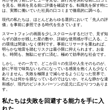
何かを買う前にレビューを見る。旅行先を決める前に口コミ
を見る。映画を見る前に評価を確認する。転職先を探す時に
は、実際に働いていた社員の口コミまで徹底的に調べる。
現代の私たちは、ほとんどあらゆる選択において「先人の評
価」を事前に参照できる時代を生きています。
スマートフォンの画面を少しスクロールするだけで、見ず知
らずの誰かが残した星の数や、詳細な使用感が手に入る。こ
の環境は間違いなく便利です。事前にリサーチを重ねれば、
明らかな地雷を踏むリスクは最小限に抑えられます。お金
も、時間も、無駄にせずに済む。極めて効率的な社会です。
しかし、その一方で、どこか日々の生活や人生そのものが、
妙に平坦で味気ないものになっている感覚を抱く人も少なく
ありません。失敗を極限まで減らせるようになった世界で、
私たちは何かを損なっているのではないか。そんな静かな違
和感が、現代のビジネスパーソンの足元に広がりつつありま
す。
私たちは失敗を回避する能力を手に入
れた