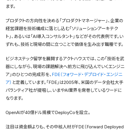
ます。
プロダクトの方向性を決める「プロダクトマネージャー」、企業の
経営課題を技術構成に落とし込む「ソリューションアーキテク
ト」、あるいは「AI導入コンサルタント」などがその代表例です。い
ずれも、技術と現場の間に立つことで価値を生み出す職種です。
ビジネステック留学を展開するアクトハウスでは、この「技術を武
器にしながら、現場の課題解決へ前方に飛び込んでいくエンジニ
ア」のひとつの完成形を、
FDE（フォワード・デプロイド・エンジニ
ア）
と定義しています。「FDE」は2005年、米国のデータ会社大手
パランティア社が提唱し、いまやAI業界を席巻しているワードに
なります。
OpenAIが40億ドル規模でDeployCoを設立。
注目は資金額よりも、その中核人材がFDE（Forward Deployed